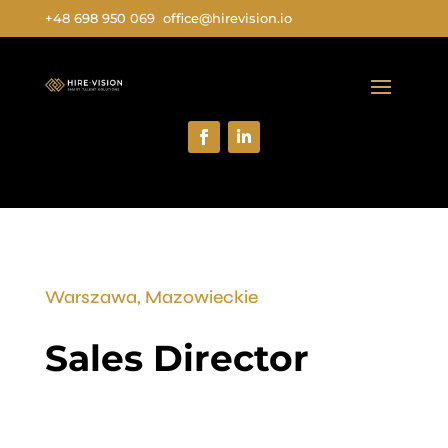
+48 698 950 069
office@hirevision.io
Warszawa, Mazowieckie
Sales Director