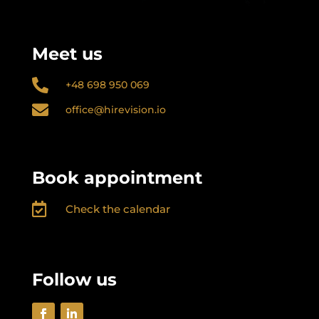
Meet us

+48 698 950 069

office@hirevision.io
Book appointment

Check the calendar
Follow us