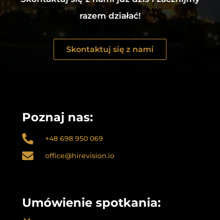
razem działać!
Skontaktuj się z nami
Poznaj nas:

+48 698 950 069

office@hirevision.io
Umówienie spotkania: